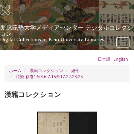
メ
イ
ン
コ
ン
慶應義塾大学メディアセンター デジタルコレクシ
テ
ョン
ン
Digital Collections of Keio University Libraries
Toggl
ツ
naviga
に
移
日本語
English
動
ホーム
漢籍コレクション
経部
詩疑 存巻1至3.6.7.15至17.22.23.25
漢籍コレクション