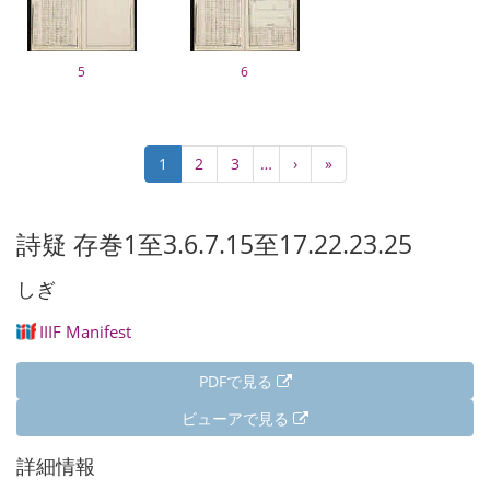
5
6
ペ
カ
1
Page
2
Page
3
…
次
›
最
»
ー
レ
ペ
終
ジ
ン
ー
ペ
送
ト
ジ
ー
詩疑 存巻1至3.6.7.15至17.22.23.25
り
ペ
ジ
ー
しぎ
ジ
IIIF Manifest
PDFで見る
ビューアで見る
詳細情報