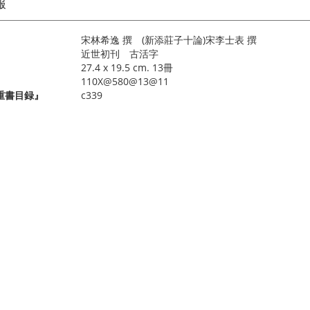
報
宋林希逸 撰 (新添莊子十論)宋李士表 撰
近世初刊 古活字
27.4 x 19.5 cm. 13冊
110X@580@13@11
重書目録』
c339