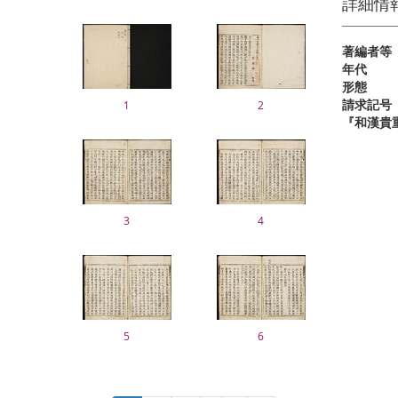
詳細情
著編者等
年代
形態
請求記号
1
2
『和漢貴
3
4
5
6