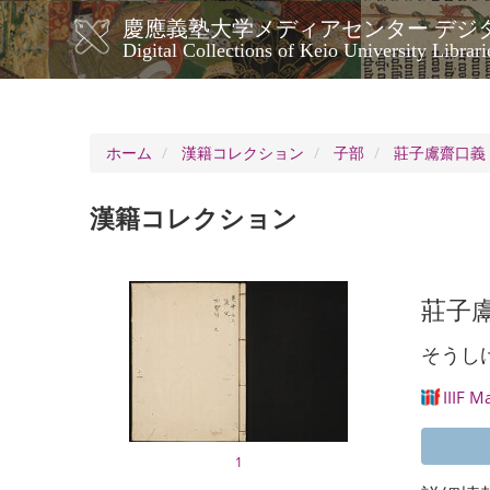
メ
慶應義塾大学メディアセンター デジ
イ
メ
Digital Collections of Keio University Librari
ン
イ
コ
ン
ン
ナ
テ
ン
ビ
ホーム
漢籍コレクション
子部
莊子鬳齋口義 
ツ
ゲ
に
ー
移
漢籍コレクション
シ
動
ョ
ン
莊子鬳
そうし
IIIF M
1