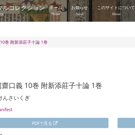
タルコレクション
ホーム
お知らせ
このサイトについ
es
Home
News
About
10巻 附新添莊子十論 1巻
齋口義 10巻 附新添莊子十論 1巻
けんさいくぎ
anifest
PDFで見る