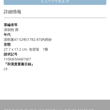
ビューアで見る
詳細情報
著編者等
清胡煦 撰
年代
清乾隆47-52年(1782-87)内府鈔
形態
27.7 x 17.2 cm. 包背装 7冊
請求記号
110X@504@7@7
『和漢貴重書目録』
c9