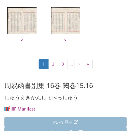
5
6
ペ
カ
1
Page
2
Page
3
…
次
›
最
»
ー
レ
ペ
終
ジ
ン
ー
ペ
送
ト
ジ
ー
周易函書別集 16巻 闕巻15.16
り
ペ
ジ
ー
しゅうえきかんしょべっしゅう
ジ
IIIF Manifest
PDFで見る