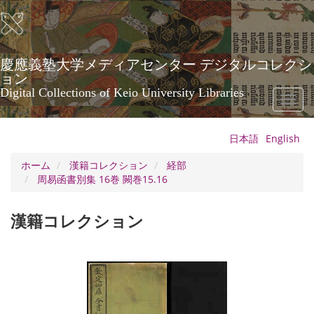
メ
イ
ン
コ
ン
慶應義塾大学メディアセンター デジタルコレクシ
テ
ョン
ン
Digital Collections of Keio University Libraries
Toggl
ツ
naviga
に
移
日本語
English
動
ホーム
漢籍コレクション
経部
周易函書別集 16巻 闕巻15.16
漢籍コレクション