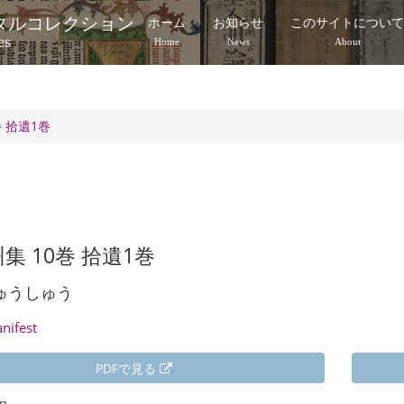
タルコレクション
ホーム
お知らせ
このサイトについ
es
Home
News
About
巻 拾遺1巻
集 10巻 拾遺1巻
ゅうしゅう
anifest
PDFで見る