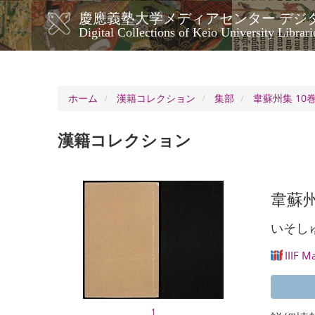
メ
慶應義塾大学メディアセンター デジ
イ
メ
Digital Collections of Keio University Librari
ン
イ
コ
ン
ン
ナ
テ
ン
ビ
ホーム
漢籍コレクション
集部
韋蘇州集 10
ツ
ゲ
に
ー
移
漢籍コレクション
シ
動
ョ
ン
韋蘇州
いそし
IIIF M
1