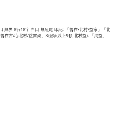
 cm.) 無界 8行18字 白口 無魚尾 印記: 「曾在/北村/益家」「北
古/心北村/益書架」3種類(以上9顆 北村益), 「洵益」