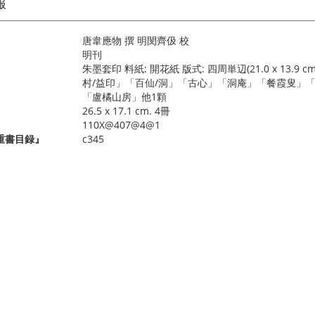
報
唐韋應物 撰 明閔齊伋 校
明刊
朱墨套印 料紙: 開花紙 版式: 四周単辺(21.0 x 13.9
村/益印」「百仙/洞」「古心」「洞庵」「餐霞叟」「曾在
「盧橘山房」他1顆
26.5 x 17.1 cm. 4冊
110X@407@4@1
重書目録』
c345