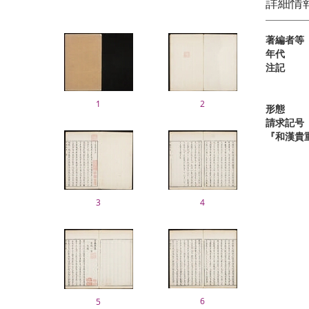
詳細情
著編者等
年代
注記
1
2
形態
請求記号
『和漢貴
3
4
6
5