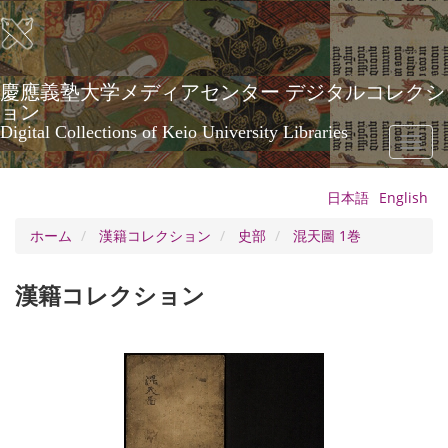
メ
イ
ン
コ
ン
慶應義塾大学メディアセンター デジタルコレクシ
テ
ョン
ン
Digital Collections of Keio University Libraries
Toggl
ツ
naviga
に
移
日本語
English
動
ホーム
漢籍コレクション
史部
混天圖 1巻
漢籍コレクション