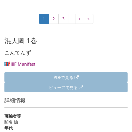
ペ
カ
1
Page
2
Page
3
…
次
›
最
»
ー
レ
ペ
終
ジ
ン
ー
ペ
送
ト
ジ
ー
混天圖 1巻
り
ペ
ジ
ー
こんてんず
ジ
IIIF Manifest
PDFで見る
ビューアで見る
詳細情報
著編者等
闕名 編
年代