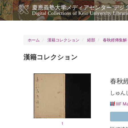
メ
慶應義塾大学メディアセンター デジ
イ
メ
Digital Collections of Keio University Librari
ン
イ
コ
ン
ン
ナ
テ
ン
ビ
ホーム
漢籍コレクション
経部
春秋經傳集解 
ツ
ゲ
に
ー
移
漢籍コレクション
シ
動
ョ
ン
春秋經
しゅん
IIIF M
1