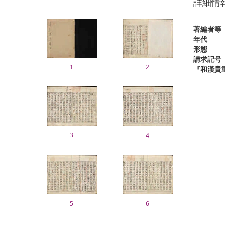
詳細情
著編者等
年代
形態
請求記号
1
2
『和漢貴
3
4
5
6