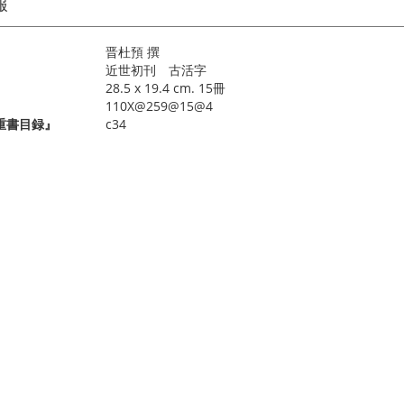
報
晋杜預 撰
近世初刊 古活字
28.5 x 19.4 cm. 15冊
110X@259@15@4
重書目録』
c34