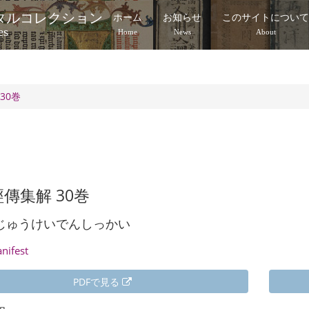
タルコレクション
ホーム
お知らせ
このサイトについ
es
Home
News
About
30巻
傳集解 30巻
じゅうけいでんしっかい
anifest
PDFで見る