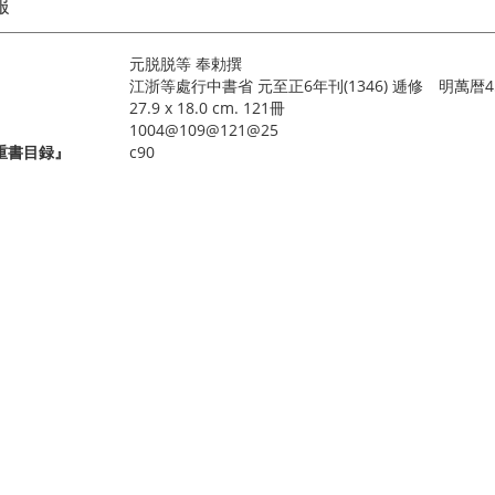
報
元脱脱等 奉勅撰
江浙等處行中書省 元至正6年刊(1346) 逓修 明萬暦45年
27.9 x 18.0 cm. 121冊
1004@109@121@25
重書目録』
c90