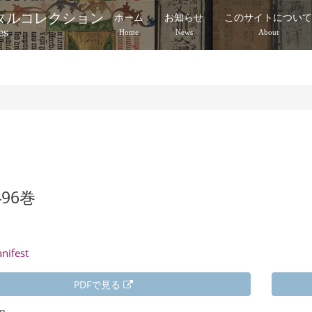
タルコレクション
ホーム
お知らせ
このサイトについ
es
Home
News
About
496巻
anifest
PDFで見る