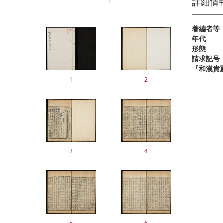
詳細情
1
著編者等
年代
形態
請求記号
『和漢貴
1
2
3
4
5
6