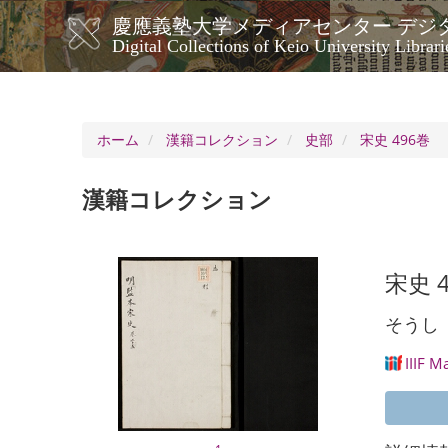
メ
慶應義塾大学メディアセンター デジ
イ
メ
Digital Collections of Keio University Librari
ン
イ
コ
ン
ン
ナ
テ
ン
ビ
ホーム
漢籍コレクション
史部
宋史 496巻
ツ
ゲ
に
ー
移
漢籍コレクション
シ
動
ョ
ン
宋史 
そうし
IIIF M