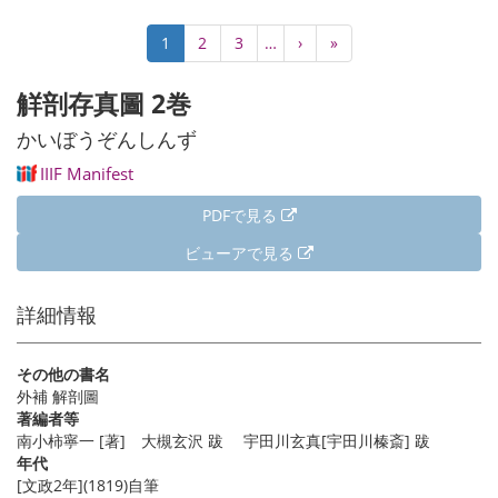
ペ
カ
1
Page
2
Page
3
…
次
›
最
»
ー
レ
ペ
終
ジ
ン
ー
ペ
觧剖存真圖 2巻
送
ト
ジ
ー
り
ペ
ジ
かいぼうぞんしんず
ー
IIIF Manifest
ジ
PDFで見る
ビューアで見る
詳細情報
その他の書名
外補 解剖圖
著編者等
南小柿寧一 [著] 大槻玄沢 跋 宇田川玄真[宇田川榛斎] 跋
年代
[文政2年](1819)自筆