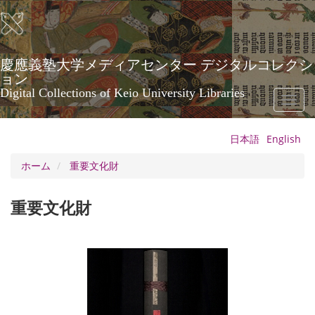
メ
イ
ン
コ
ン
慶應義塾大学メディアセンター デジタルコレクシ
テ
ョン
ン
Digital Collections of Keio University Libraries
Toggl
ツ
naviga
に
移
日本語
English
動
ホーム
重要文化財
重要文化財