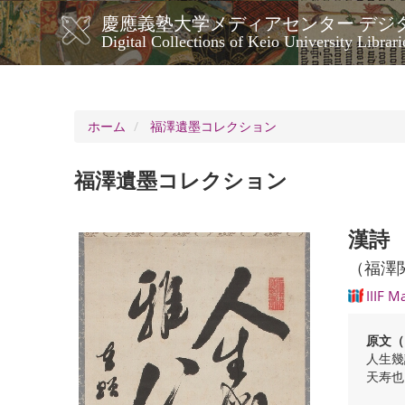
メ
慶應義塾大学メディアセンター デジ
イ
メ
Digital Collections of Keio University Librari
ン
イ
コ
ン
ン
ナ
テ
ン
ビ
ホーム
福澤遺墨コレクション
ツ
ゲ
に
ー
移
福澤遺墨コレクション
シ
動
ョ
ン
漢詩
（福澤
IIIF M
原文（
人生幾
天寿也