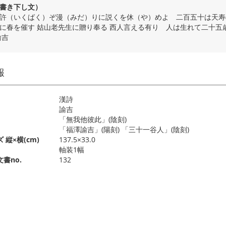
書き下し文）
許（いくばく）ぞ漫（みだ）りに説くを休（や）めよ 二百五十は天寿
に春を催す 姑山老先生に贈り奉る 西人言える有り 人は生れて二十
諭吉
報
漢詩
諭吉
「無我他彼此」(陰刻)
「福澤諭吉」(陽刻) 「三十一谷人」(陰刻)
 縦×横(cm)
137.5×33.0
軸装1幅
書no.
132