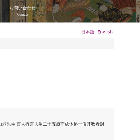
て
お問い合わせ
Contact
日本語
English
山老先生 西人有言人生二十五歳而成体格十倍其数者則