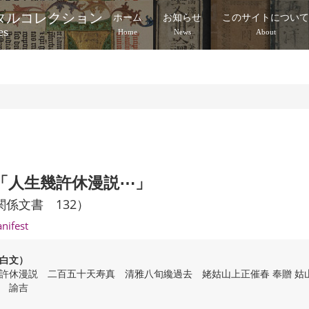
タルコレクション
ホーム
お知らせ
このサイトについ
es
Home
News
About
 「人生幾許休漫説⋯」
関係文書 132）
anifest
白文）
許休漫説 二百五十天寿真 清雅八旬纔過去 姥姑山上正催春 奉贈 姑
 諭吉