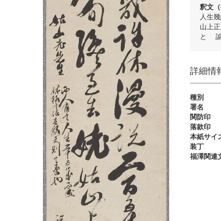
釈文（
人生幾
山上正
と 
詳細情
種別
署名
関防印
落款印
本紙サイズ
装丁
福澤関連文