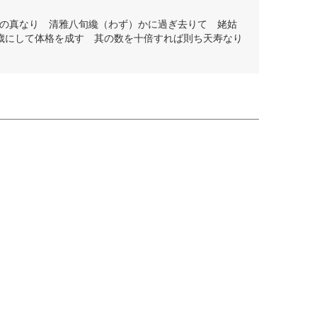
の真なり 清雅八旬纔（わず）かに過ぎ去りて 姥姑
五歳にして体格を成す 其の数を十倍すれば則ち天寿なり