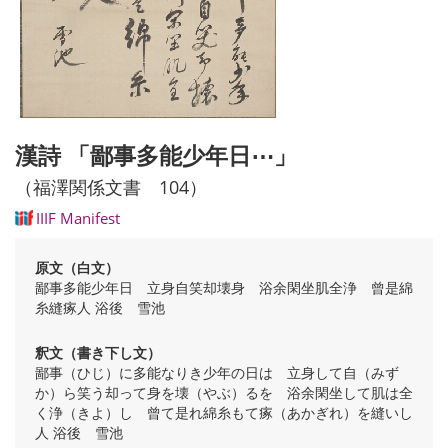
漢詩 「鄙事多能少年日⋯」
（福澤関係文書 104）
IIIF Manifest
原文（白文）
鄙事多能少年日 立身自笑却壊身 浴余閑坐肌全浄 曾是綿
糸縫瘃人 浴後 雪池
釈文（書き下し文）
鄙事（ひじ）に多能なりき少年の日は 立身して自（みず
か）ら笑う却って身を壊（やぶ）るを 浴余閑坐して肌は全
く浄（きよ）し 曾て是れ綿糸もて瘃（あかぎれ）を縫いし
人 浴後 雪池