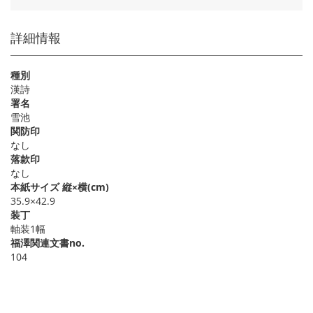
詳細情報
種別
漢詩
署名
雪池
関防印
なし
落款印
なし
本紙サイズ 縦×横(cm)
35.9×42.9
装丁
軸装1幅
福澤関連文書no.
104