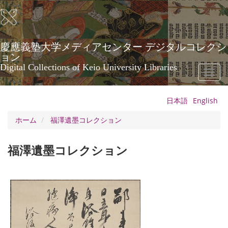
メ
イ
ン
コ
ン
慶應義塾大学メディアセンター デジタルコレクシ
テ
ョン
ン
Digital Collections of Keio University Libraries
Toggl
ツ
naviga
に
移
日本語
English
動
ホーム
福澤遺墨コレクション
福澤遺墨コレクション