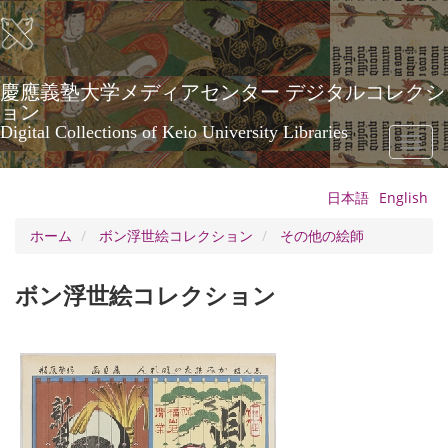
メ
イ
ン
コ
ン
慶應義塾大学メディアセンター デジタルコレクシ
テ
ョン
ン
Digital Collections of Keio University Libraries
Toggl
ツ
naviga
に
移
日本語
English
動
ホーム
ボン浮世絵コレクション
その他の絵師
ボン浮世絵コレクション