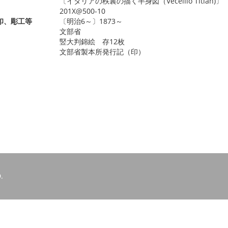
〔イタリアの秩襄の描く半身図（Vecellio Titian)〕
201X@500-10
印、彫工等
〔明治6～〕1873～
文部省
竪大判錦絵 存12枚
文部省製本所発行記（印）
.