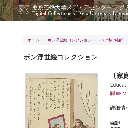
メ
慶應義塾大学メディアセンター デジ
イ
メ
Digital Collections of Keio University Librari
ン
イ
コ
ン
ン
ナ
テ
ン
ビ
ホーム
ボン浮世絵コレクション
その他の絵師
ツ
ゲ
に
ー
移
ボン浮世絵コレクション
シ
動
ョ
ン
〔家庭
Educati
IIIF M
詳細情
画題1