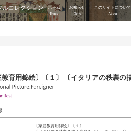
タルコレクション
ホーム
お知らせ
このサイトについ
es
Home
News
About
教育用錦絵〕〔１〕 〔イタリアの秩襄の描く半身図
onal Picture:Foreigner
anifest
報
〔家庭教育用錦絵〕〔１〕