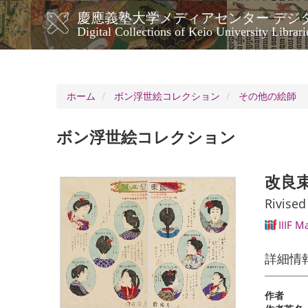
メ
慶應義塾大学メディアセンター デジ
イ
メ
Digital Collections of Keio University Librari
ン
イ
コ
ン
ン
ナ
テ
ン
ビ
ホーム
ボン浮世絵コレクション
その他の絵師
ツ
ゲ
に
ー
移
ボン浮世絵コレクション
シ
動
ョ
ン
改良
Rivised
IIIF M
詳細情
作者