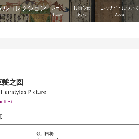
タルコレクション
ホーム
お知らせ
このサイトについ
es
Home
News
About
束髪之図
 Hairstyles Picture
anifest
報
歌川國梅