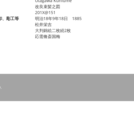
Utagawa Kuniume
改良束髪之図
201X@151
印、彫工等
明治18年9年18日 1885
松井栄吉
大判錦絵二枚続2枚
応需脩斎国梅
.