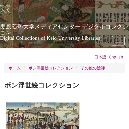
メ
イ
ン
コ
ン
慶應義塾大学メディアセンター デジタルコレクシ
テ
ョン
ン
Digital Collections of Keio University Libraries
Toggl
ツ
naviga
に
移
日本語
English
動
ホーム
ボン浮世絵コレクション
その他の絵師
ボン浮世絵コレクション