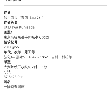
作者
歌川国貞（豊国（三代））
作者英名
Utagawa Kunisada
画題1
東京高輪泉岳寺開帳参りの図
請求記号
201X@66
年代、改印、彫工等
弘化4～嘉永5 1847～1852 吉村・村松印
版型
大判錦絵三枚続の内中 1枚
寸法
37.8×25.9cm
署名
一陽斎豊国画