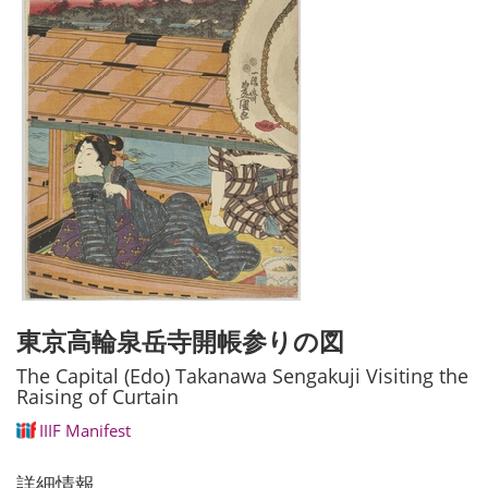
東京高輪泉岳寺開帳参りの図
The Capital (Edo) Takanawa Sengakuji Visiting the
Raising of Curtain
IIIF Manifest
詳細情報