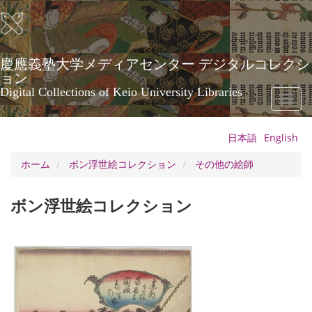
メ
イ
ン
コ
ン
慶應義塾大学メディアセンター デジタルコレクシ
テ
ョン
ン
Digital Collections of Keio University Libraries
Toggl
ツ
naviga
に
移
日本語
English
動
ホーム
ボン浮世絵コレクション
その他の絵師
ボン浮世絵コレクション