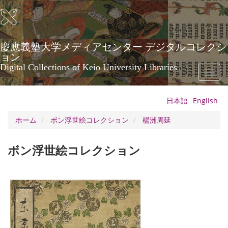
メ
イ
ン
コ
ン
慶應義塾大学メディアセンター デジタルコレクシ
テ
ョン
ン
Digital Collections of Keio University Libraries
Toggl
ツ
naviga
に
移
日本語
English
動
ホーム
ボン浮世絵コレクション
楊洲周延
ボン浮世絵コレクション