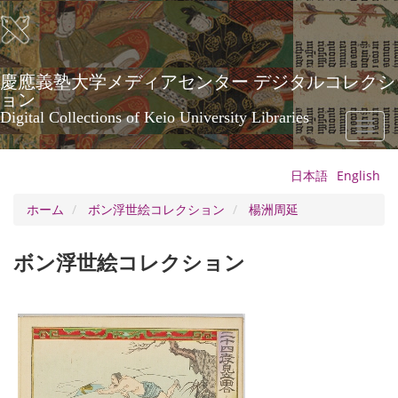
メ
イ
ン
コ
ン
慶應義塾大学メディアセンター デジタルコレクシ
テ
ョン
ン
Digital Collections of Keio University Libraries
Toggl
ツ
naviga
に
移
日本語
English
動
ホーム
ボン浮世絵コレクション
楊洲周延
ボン浮世絵コレクション