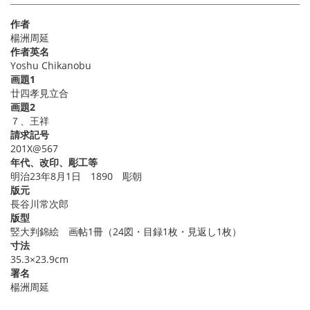
作者
楊洲周延
作者英名
Yoshu Chikanobu
画題1
廿四孝見立合
画題2
７、王祥
請求記号
201X@567
年代、改印、彫工等
明治23年8月1日 1890 彫朝
版元
長谷川常次郎
版型
竪大判錦絵 画帖1冊（24図・目録1枚・見返し1枚）
寸法
35.3×23.9cm
署名
楊洲周延