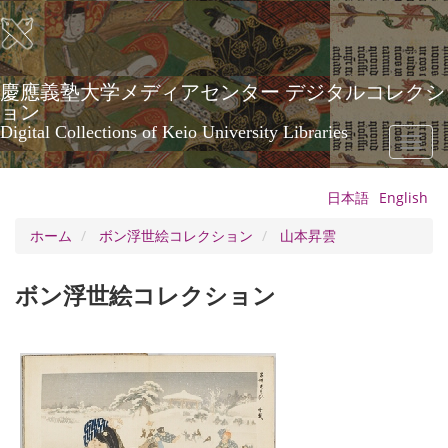
メ
イ
ン
コ
ン
慶應義塾大学メディアセンター デジタルコレクシ
テ
ョン
ン
Digital Collections of Keio University Libraries
Toggl
ツ
naviga
に
移
日本語
English
動
ホーム
ボン浮世絵コレクション
山本昇雲
ボン浮世絵コレクション