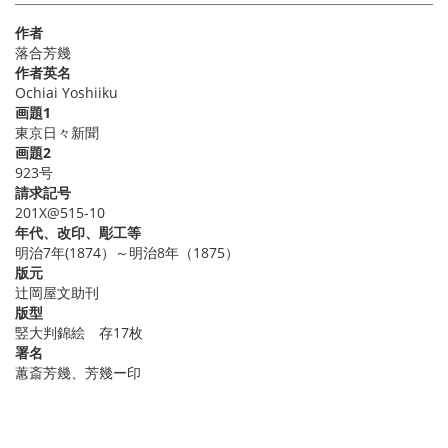
作者
落合芳幾
作者英名
Ochiai Yoshiiku
画題1
東京日々新聞
画題2
923号
請求記号
201X@515-10
年代、改印、彫工等
明治7年(1874）～明治8年（1875）
版元
辻岡屋文助刊
版型
竪大判錦絵 存17枚
署名
蕙斎芳幾、芳幾ー印