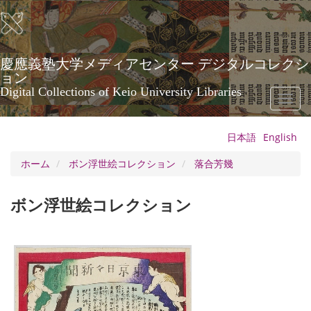
メ
イ
ン
コ
ン
慶應義塾大学メディアセンター デジタルコレクシ
テ
ョン
ン
Digital Collections of Keio University Libraries
Toggl
ツ
naviga
に
移
日本語
English
動
ホーム
ボン浮世絵コレクション
落合芳幾
ボン浮世絵コレクション