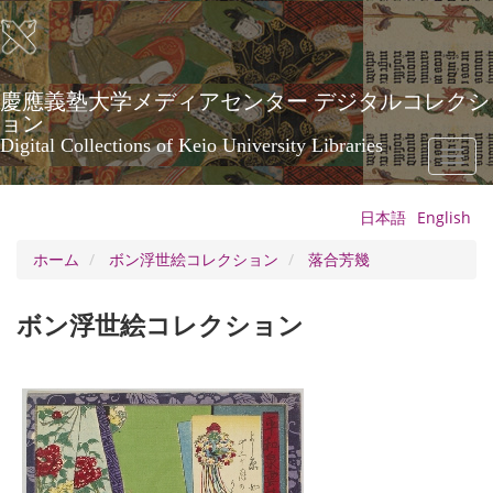
メ
イ
ン
コ
ン
慶應義塾大学メディアセンター デジタルコレクシ
テ
ョン
ン
Digital Collections of Keio University Libraries
Toggl
ツ
naviga
に
移
日本語
English
動
ホーム
ボン浮世絵コレクション
落合芳幾
ボン浮世絵コレクション