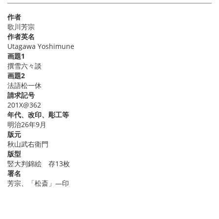
作者
歌川芳宗
作者英名
Utagawa Yoshimune
画題1
撰雪六々談
画題2
法語松一休
請求記号
201X@362
年代、改印、彫工等
明治26年9月
版元
秋山武右衛門
版型
竪大判錦絵 存13枚
署名
芳宗、「松斎」―印