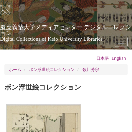
メ
イ
ン
コ
ン
慶應義塾大学メディアセンター デジタルコレクシ
テ
ョン
ン
Digital Collections of Keio University Libraries
Toggl
ツ
naviga
に
移
日本語
English
動
ホーム
ボン浮世絵コレクション
歌川芳宗
ボン浮世絵コレクション