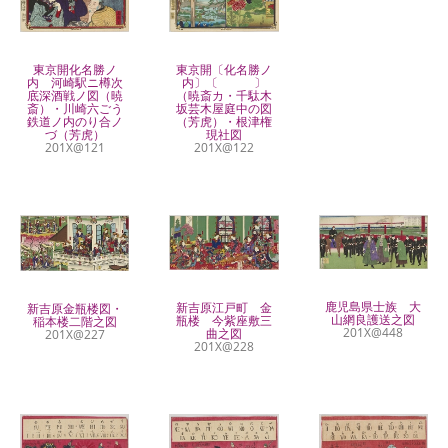
東京開化名勝ノ
東京開〔化名勝ノ
内 河崎駅ニ樽次
内〕〔 〕
底深酒戦ノ図（暁
（暁斎カ・千駄木
斎）・川崎六ごう
坂芸木屋庭中の図
鉄道ノ内のり合ノ
（芳虎）・根津権
づ（芳虎）
現社図
201X@121
201X@122
鹿児島県士族 大
新吉原江戸町 金
新吉原金瓶楼図・
山網良護送之図
瓶楼 今紫座敷三
稲本楼二階之図
201X@448
曲之図
201X@227
201X@228