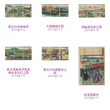
大調練稽古図
東京日本橋風景
高輪蒸気車之図
201X@113
201X@112
201X@114
東京高輪海岸蒸気
東京日本橋繁栄之
車鉄道走行之図
図
201X@115
201X@116
鉄道独案内
201X@117