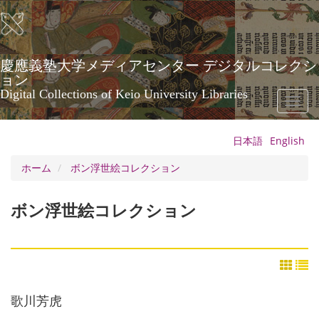
メ
イ
ン
コ
ン
慶應義塾大学メディアセンター デジタルコレクシ
テ
ョン
ン
Digital Collections of Keio University Libraries
Toggl
ツ
naviga
に
移
日本語
English
動
ホーム
ボン浮世絵コレクション
ボン浮世絵コレクション
歌川芳虎