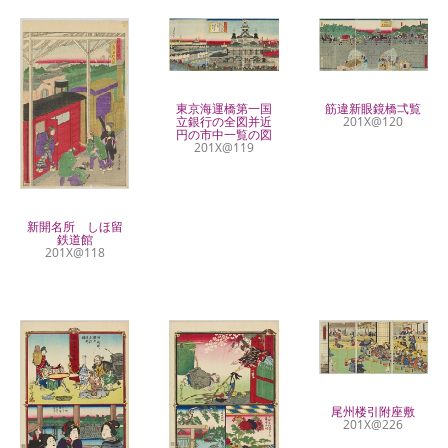
筋違新眼鏡橋弌覧
東京海運橋第一国
201X@120
立銀行の全図并近
円の市中一覧の図
201X@119
新開名所 しほ留
鉄道館
201X@118
尾州楼引附座敷
201X@226