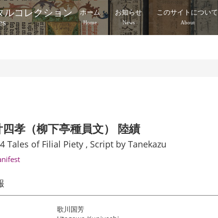
タルコレクション
ホーム
お知らせ
このサイトについ
es
Home
News
About
廿四孝（柳下亭種員文） 陸績
4 Tales of Filial Piety , Script by Tanekazu
anifest
報
歌川国芳