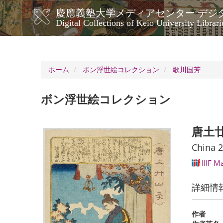
メ
慶應義塾大学メディアセンター デジ
イ
メ
Digital Collections of Keio University Librari
ン
イ
コ
ン
ン
ナ
テ
ン
ビ
ホーム
ボン浮世絵コレクション
歌川国芳
ツ
ゲ
に
ー
移
ボン浮世絵コレクション
シ
動
ョ
ン
唐土
China 2
IIIF M
詳細情
作者