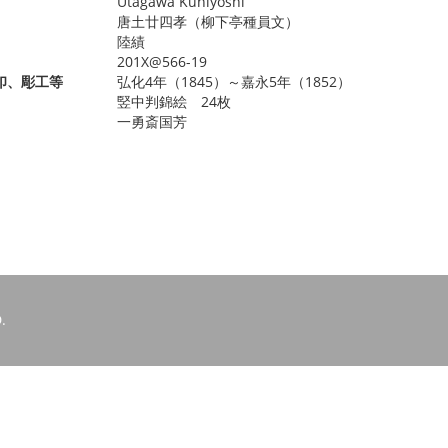
Utagawa Kuniyoshi
唐土廿四孝（柳下亭種員文）
陸績
201X@566-19
印、彫工等
弘化4年（1845）～嘉永5年（1852）
竪中判錦絵 24枚
一勇斎国芳
.