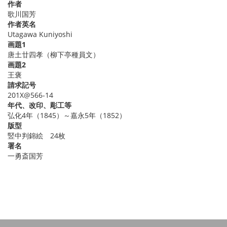
作者
歌川国芳
作者英名
Utagawa Kuniyoshi
画題1
唐土廿四孝（柳下亭種員文）
画題2
王褒
請求記号
201X@566-14
年代、改印、彫工等
弘化4年（1845）～嘉永5年（1852）
版型
竪中判錦絵 24枚
署名
一勇斎国芳