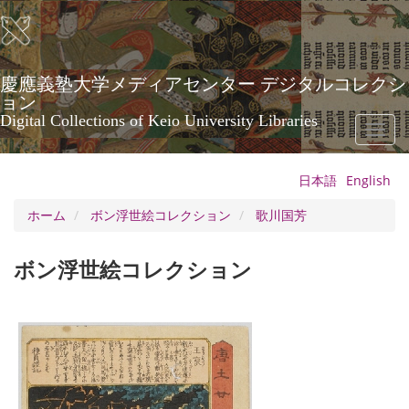
メ
イ
ン
コ
ン
慶應義塾大学メディアセンター デジタルコレクシ
テ
ョン
ン
Digital Collections of Keio University Libraries
Toggl
ツ
naviga
に
移
日本語
English
動
ホーム
ボン浮世絵コレクション
歌川国芳
ボン浮世絵コレクション