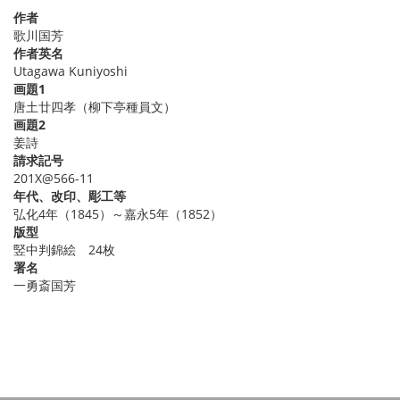
作者
歌川国芳
作者英名
Utagawa Kuniyoshi
画題1
唐土廿四孝（柳下亭種員文）
画題2
姜詩
請求記号
201X@566-11
年代、改印、彫工等
弘化4年（1845）～嘉永5年（1852）
版型
竪中判錦絵 24枚
署名
一勇斎国芳