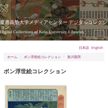
メ
イ
ン
コ
ン
慶應義塾大学メディアセンター デジタルコレクシ
テ
ョン
ン
Digital Collections of Keio University Libraries
Toggl
ツ
naviga
に
移
日本語
English
動
ホーム
ボン浮世絵コレクション
歌川国芳
ボン浮世絵コレクション