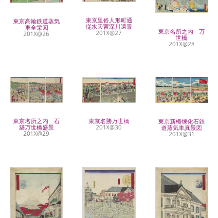
東京里俗人形町通
東京高輪鉄道蒸気
従水天宮深川遠景
車全栄図
東京名所之内 万
201X@27
201X@26
世橋
201X@28
東京名所之内 石
東京名勝万世橋
東京新橋煉化石鉄
築万世橋盛景
201X@30
道蒸気車真景図
201X@29
201X@31