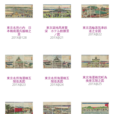
東京名所の内 日
東京築地馬車繁
東京高輪蒸気車鉄
本橋南通呉服橋之
栄 ホテル館勝景
道之全図
景
ノ図
201X@22
201X@128
201X@21
東京海運橋兜町為
東京名所海運橋五
東京名所海運橋五
換座五階之図
階造真図
階造真図
201X@25
201X@23
201X@24