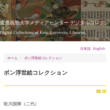
メ
イ
ン
コ
ン
慶應義塾大学メディアセンター デジタルコレクシ
テ
ョン
ン
Digital Collections of Keio University Libraries
Toggl
ツ
naviga
に
移
日本語
English
動
ホーム
ボン浮世絵コレクション
ボン浮世絵コレクション
歌川国輝（二代）