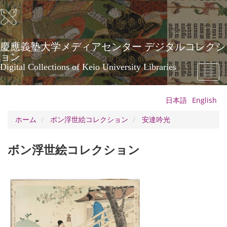
メ
イ
ン
コ
ン
慶應義塾大学メディアセンター デジタルコレクシ
テ
ョン
ン
Digital Collections of Keio University Libraries
Toggl
ツ
naviga
に
移
日本語
English
動
ホーム
ボン浮世絵コレクション
安達吟光
ボン浮世絵コレクション