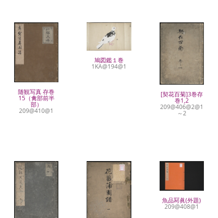
鳩図鑑１巻
1KA@194@1
随観写真 存巻
[契花百菊]3巻存
15（禽部前半
巻1,2
部）
209@406@2@1
209@410@1
～2
魚品冩眞(外題)
209@408@1