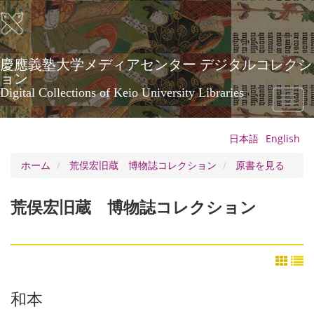
メ
イ
ン
コ
ン
慶應義塾大学メディアセンター デジタルコレクシ
テ
ョン
ン
Digital Collections of Keio University Libraries
Toggl
ツ
naviga
に
移
日本語
English
動
ホーム
荒俣宏旧蔵 博物誌コレクション
原書を見る
荒俣宏旧蔵 博物誌コレクション
和本