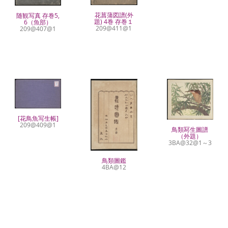
花菖蒲図譜(外
随観写真 存巻5,
題) 4巻 存巻１
6（魚部）
209@411@1
209@407@1
[花鳥魚写生帳]
209@409@1
鳥類冩生圖譜
（外題）
3BA@32@1～3
鳥類圖鑑
4BA@12