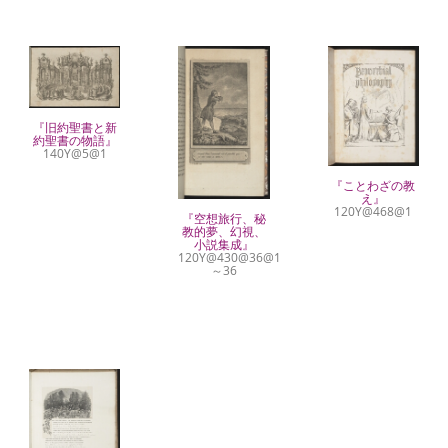
『旧約聖書と新
約聖書の物語』
140Y@5@1
『ことわざの教
え』
120Y@468@1
『空想旅行、秘
教的夢、幻視、
小説集成』
120Y@430@36@1
～36