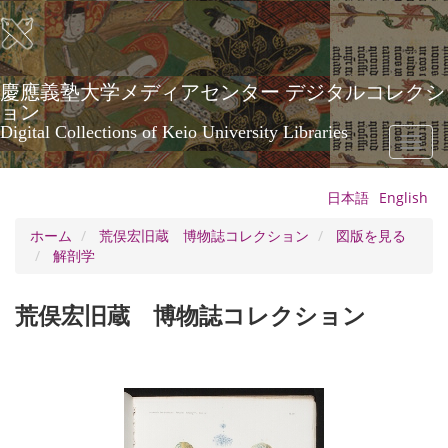
メ
イ
ン
コ
ン
慶應義塾大学メディアセンター デジタルコレクシ
テ
ョン
ン
Digital Collections of Keio University Libraries
Toggl
ツ
naviga
に
移
日本語
English
動
ホーム
荒俣宏旧蔵 博物誌コレクション
図版を見る
解剖学
荒俣宏旧蔵 博物誌コレクション