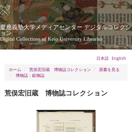
メ
イ
ン
コ
ン
慶應義塾大学メディアセンター デジタルコレクシ
テ
ョン
ン
Digital Collections of Keio University Libraries
Toggl
ツ
naviga
に
移
日本語
English
動
ホーム
荒俣宏旧蔵 博物誌コレクション
原書を見る
博物誌：鉱物誌
荒俣宏旧蔵 博物誌コレクション