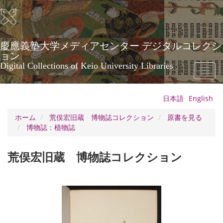
メ
イ
ン
コ
ン
慶應義塾大学メディアセンター デジタルコレクシ
テ
ョン
ン
Digital Collections of Keio University Libraries
Toggl
ツ
naviga
に
移
日本語
English
動
ホーム
荒俣宏旧蔵 博物誌コレクション
原書を見る
博物誌：植物誌
荒俣宏旧蔵 博物誌コレクション