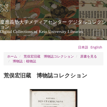
メ
イ
ン
コ
ン
慶應義塾大学メディアセンター デジタルコレクシ
テ
ョン
ン
Digital Collections of Keio University Libraries
Toggl
ツ
naviga
に
移
日本語
English
動
ホーム
荒俣宏旧蔵 博物誌コレクション
原書を見る
博物誌：植物誌
荒俣宏旧蔵 博物誌コレクション