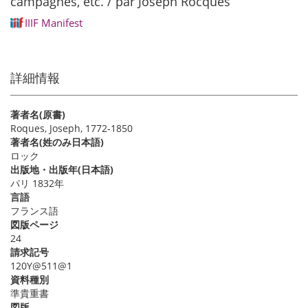
campagnes, etc. / par Joseph Rocques
IIIF Manifest
詳細情報
著者名(原書)
Roques, Joseph, 1772-1850
著者名(姓のみ日本語)
ロック
出版地・出版年(日本語)
パリ 1832年
言語
フランス語
図版ページ
24
請求記号
120Y@511@1
資料種別
準貴重書
図版