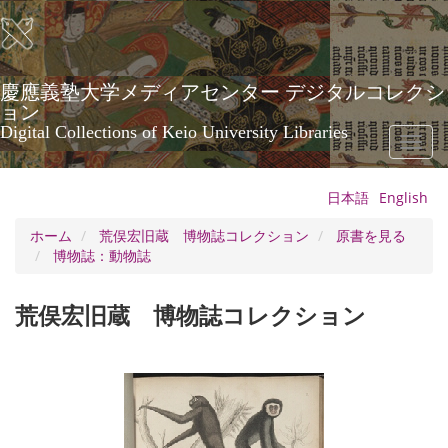
メ
イ
ン
コ
ン
慶應義塾大学メディアセンター デジタルコレクシ
テ
ョン
ン
Digital Collections of Keio University Libraries
Toggl
ツ
naviga
に
移
日本語
English
動
ホーム
荒俣宏旧蔵 博物誌コレクション
原書を見る
博物誌：動物誌
荒俣宏旧蔵 博物誌コレクション