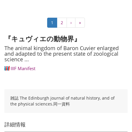
ペ
カ
1
Page
2
次
›
最
»
ー
レ
ペ
終
ジ
ン
ー
ペ
『キュヴィエの動物界』
送
ト
ジ
ー
り
ペ
ジ
The animal kingdom of Baron Cuvier enlarged
ー
and adapted to the present state of zoological
ジ
science ...
IIIF Manifest
雑誌 The Edinburgh journal of natural history, and of
the physical sciences.同一資料
詳細情報