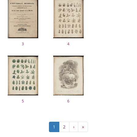
3
4
5
6
ペ
カ
1
Page
2
次
›
最
»
ー
レ
ペ
終