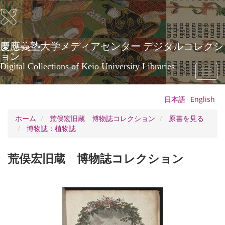
メ
イ
ン
コ
ン
慶應義塾大学メディアセンター デジタルコレクシ
テ
ョン
ン
Digital Collections of Keio University Libraries
Toggl
ツ
naviga
に
移
日本語
English
動
ホーム
荒俣宏旧蔵 博物誌コレクション
原書を見る
博物誌：植物誌
荒俣宏旧蔵 博物誌コレクション