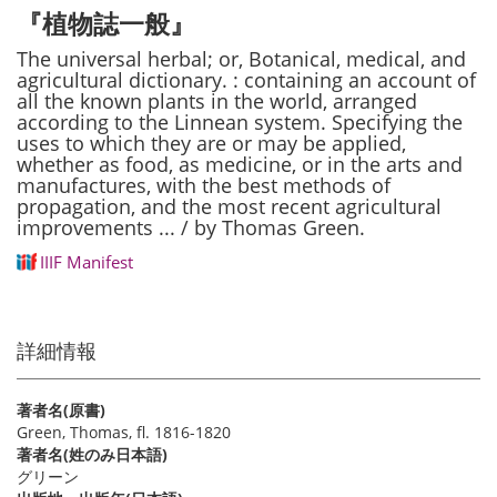
ジ
ン
ー
ペ
『植物誌一般』
送
ト
ジ
ー
り
ペ
ジ
The universal herbal; or, Botanical, medical, and
ー
agricultural dictionary. : containing an account of
ジ
all the known plants in the world, arranged
according to the Linnean system. Specifying the
uses to which they are or may be applied,
whether as food, as medicine, or in the arts and
manufactures, with the best methods of
propagation, and the most recent agricultural
improvements ... / by Thomas Green.
IIIF Manifest
詳細情報
著者名(原書)
Green, Thomas, fl. 1816-1820
著者名(姓のみ日本語)
グリーン