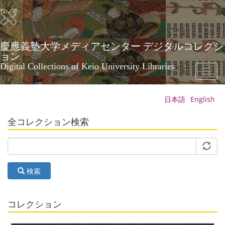
メ
イ
ン
コ
ン
慶應義塾大学メディアセンター デジタルコレクシ
テ
ョン
ン
Digital Collections of Keio University Libraries
Toggl
ツ
naviga
に
移
日本語
English
動
全コレクション検索
検索
コレクション