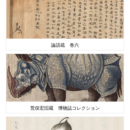
論語疏 巻六
荒俣宏旧蔵 博物誌コレクション