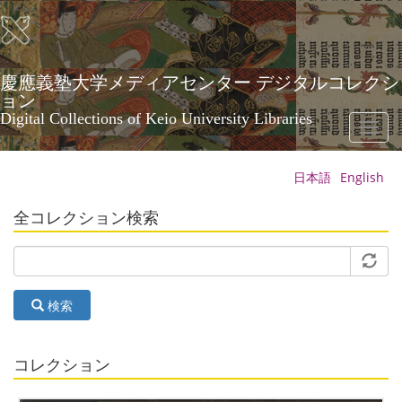
メ
イ
ン
コ
ン
慶應義塾大学メディアセンター デジタルコレクシ
テ
ョン
ン
Digital Collections of Keio University Libraries
Toggl
ツ
naviga
に
移
日本語
English
動
全コレクション検索
検索
コレクション