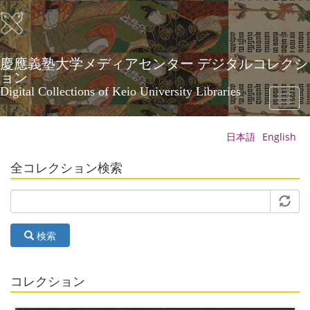
メ
イ
ン
コ
ン
慶應義塾大学メディアセンター デジタルコレクシ
テ
ョン
ン
Digital Collections of Keio University Libraries
Toggl
ツ
naviga
に
移
日本語
English
動
全コレクション検索
検索
コレクション