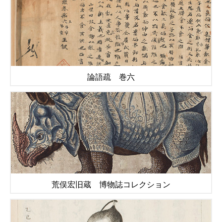
論語疏 巻六
荒俣宏旧蔵 博物誌コレクション