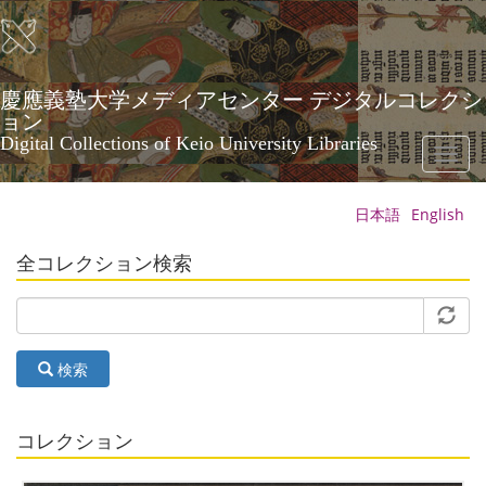
メ
イ
ン
コ
ン
慶應義塾大学メディアセンター デジタルコレクシ
テ
ョン
ン
Digital Collections of Keio University Libraries
Toggl
ツ
naviga
に
移
日本語
English
動
全コレクション検索
検索
コレクション