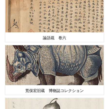
論語疏 巻六
荒俣宏旧蔵 博物誌コレクション