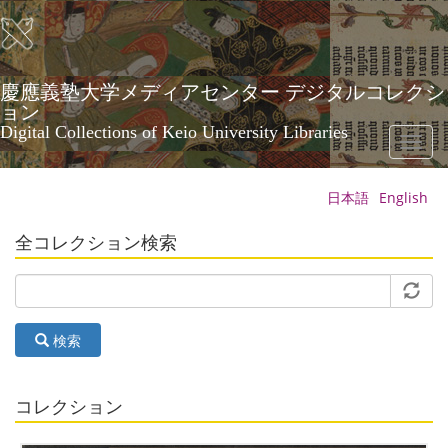
メ
イ
ン
コ
ン
慶應義塾大学メディアセンター デジタルコレクシ
テ
ョン
ン
Digital Collections of Keio University Libraries
Toggl
ツ
naviga
に
移
日本語
English
動
全コレクション検索
検索
コレクション