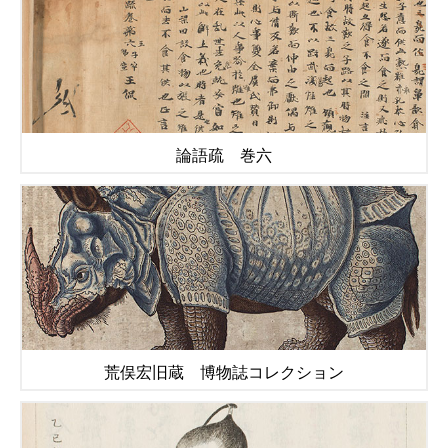
論語疏 巻六
荒俣宏旧蔵 博物誌コレクション