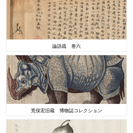
論語疏 巻六
荒俣宏旧蔵 博物誌コレクション