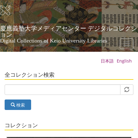
メ
イ
ン
コ
ン
慶應義塾大学メディアセンター デジタルコレクシ
テ
ョン
ン
Digital Collections of Keio University Libraries
Toggl
ツ
naviga
に
移
日本語
English
動
全コレクション検索
検索
コレクション