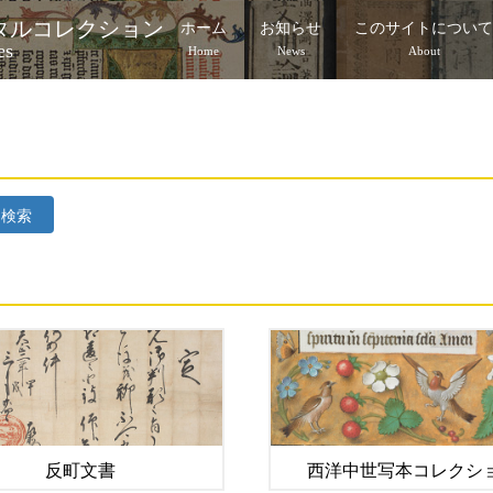
タルコレクション
ホーム
お知らせ
このサイトについ
es
Home
News
About
検索
反町文書
西洋中世写本コレクシ