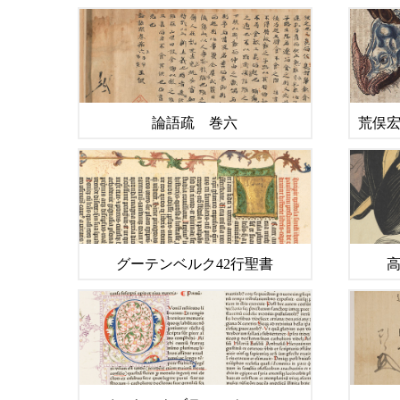
論語疏 巻六
荒俣
グーテンベルク42行聖書