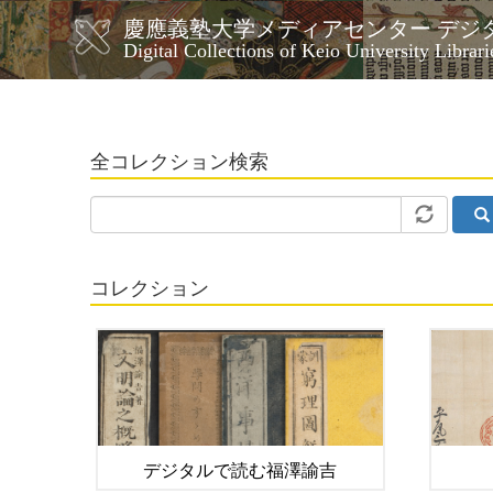
メ
慶應義塾大学メディアセンター デジ
イ
メ
Digital Collections of Keio University Librari
ン
イ
コ
ン
ン
ナ
テ
ン
ビ
全コレクション検索
ツ
ゲ
に
ー
移
シ
動
ョ
ン
コレクション
デジタルで読む福澤諭吉