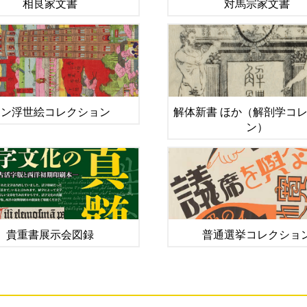
相良家文書
対馬宗家文書
ボン浮世絵コレクション
解体新書 ほか（解剖学コ
ン）
貴重書展示会図録
普通選挙コレクショ