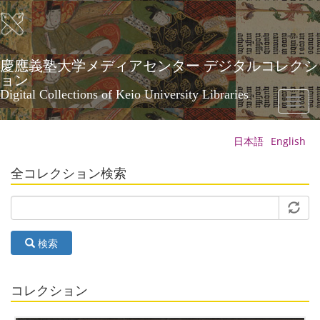
メ
イ
ン
コ
ン
慶應義塾大学メディアセンター デジタルコレクシ
テ
ョン
ン
Digital Collections of Keio University Libraries
Toggl
ツ
naviga
に
移
日本語
English
動
全コレクション検索
検索
コレクション