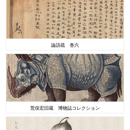
論語疏 巻六
荒俣宏旧蔵 博物誌コレクション