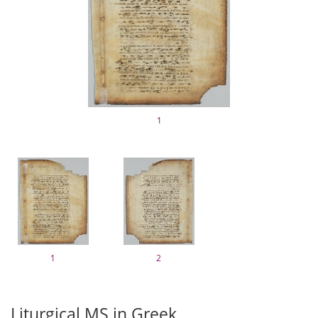
1
1
2
Liturgical MS in Greek