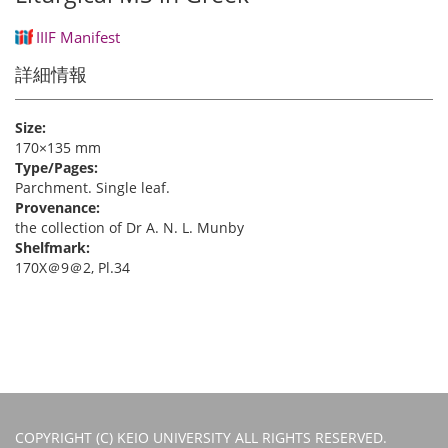
IIIF Manifest
詳細情報
Size:
170×135 mm
Type/Pages:
Parchment. Single leaf.
Provenance:
the collection of Dr A. N. L. Munby
Shelfmark:
170X＠9＠2, Pl.34
COPYRIGHT (C) KEIO UNIVERSITY ALL RIGHTS RESERVED.