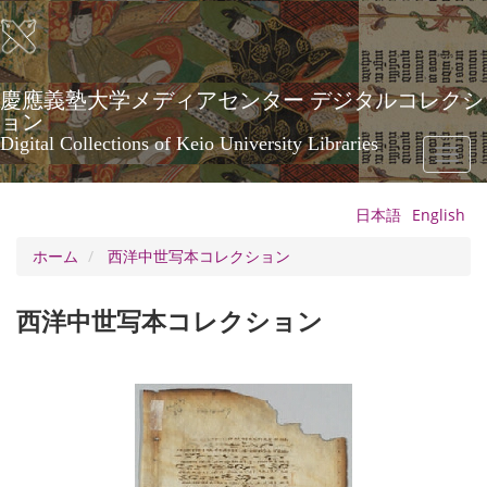
メ
イ
ン
コ
ン
慶應義塾大学メディアセンター デジタルコレクシ
テ
ョン
ン
Digital Collections of Keio University Libraries
Toggl
ツ
naviga
に
移
日本語
English
動
ホーム
西洋中世写本コレクション
西洋中世写本コレクション