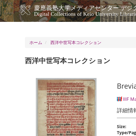
メ
慶應義塾大学メディアセンター デジ
イ
メ
Digital Collections of Keio University Librari
ン
イ
コ
ン
ン
ナ
テ
ン
ビ
ホーム
西洋中世写本コレクション
ツ
ゲ
に
ー
移
西洋中世写本コレクション
シ
動
ョ
ン
Brevia
IIIF M
詳細情
Size:
Type/Pag