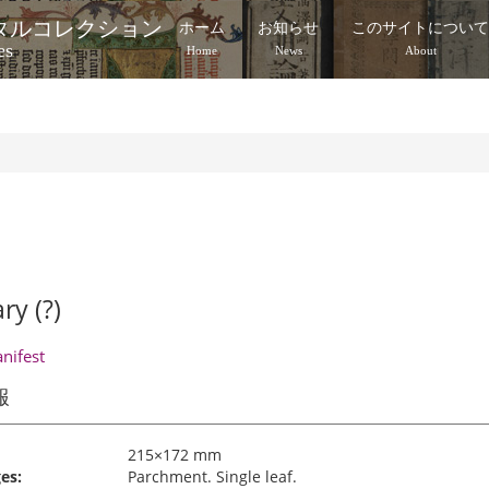
タルコレクション
ホーム
お知らせ
このサイトについ
es
Home
News
About
ry (?)
anifest
報
215×172 mm
es:
Parchment. Single leaf.