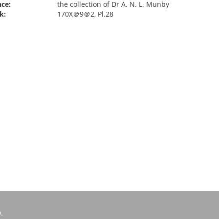
ce:
the collection of Dr A. N. L. Munby
k:
170X＠9＠2, Pl.28
.