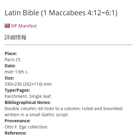
Latin Bible (1 Maccabees 4:12‒6:1)
IIIF Manifest
詳細情報
Place:
Paris (?)
Date:
mid‒13th c.
Size:
330×230 (202×110) mm
Type/Pages:
Parchment. Single leaf.
Bibliographical Notes:
Double column; 60 lines to a column; ruled and bounded;
written in a small Gothic script.
Provenance:
Otto F. Ege collection.
Reference: