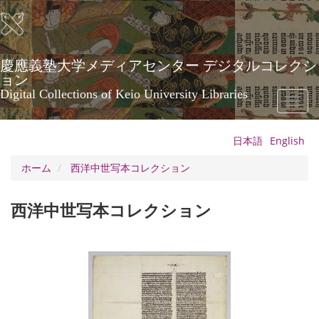
メ
イ
ン
コ
ン
慶應義塾大学メディアセンター デジタルコレクシ
テ
ョン
ン
Digital Collections of Keio University Libraries
Toggl
ツ
naviga
に
移
日本語
English
動
ホーム
西洋中世写本コレクション
西洋中世写本コレクション