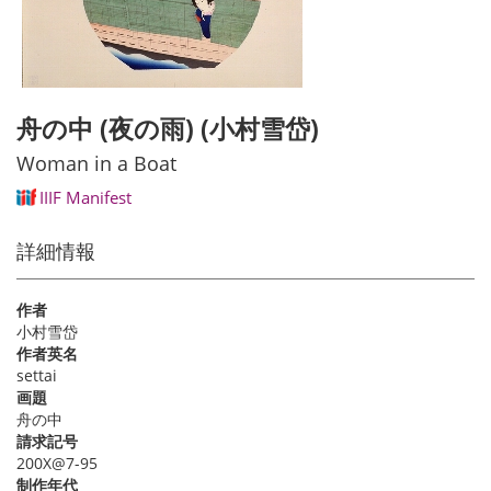
舟の中 (夜の雨) (小村雪岱)
Woman in a Boat
IIIF Manifest
詳細情報
作者
小村雪岱
作者英名
settai
画題
舟の中
請求記号
200X@7-95
制作年代