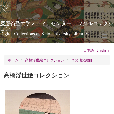
メ
イ
ン
コ
ン
慶應義塾大学メディアセンター デジタルコレクシ
テ
ョン
ン
Digital Collections of Keio University Libraries
Toggl
ツ
naviga
に
移
日本語
English
動
ホーム
高橋浮世絵コレクション
その他の絵師
高橋浮世絵コレクション