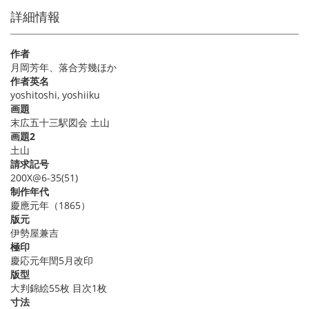
詳細情報
作者
月岡芳年、落合芳幾ほか
作者英名
yoshitoshi, yoshiiku
画題
末広五十三駅図会 土山
画題2
土山
請求記号
200X@6-35(51)
制作年代
慶應元年（1865）
版元
伊勢屋兼吉
極印
慶応元年閏5月改印
版型
大判錦絵55枚 目次1枚
寸法