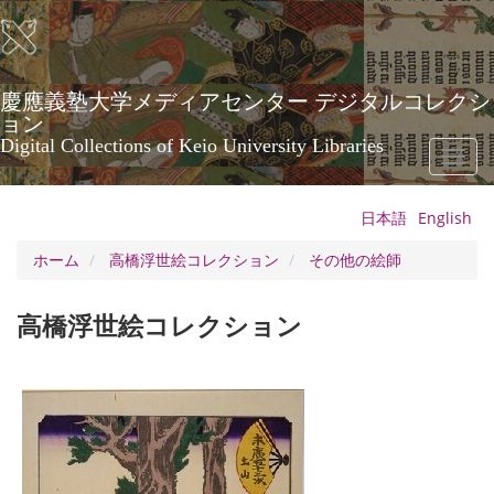
メ
イ
ン
コ
ン
慶應義塾大学メディアセンター デジタルコレクシ
テ
ョン
ン
Digital Collections of Keio University Libraries
Toggl
ツ
naviga
に
移
日本語
English
動
ホーム
高橋浮世絵コレクション
その他の絵師
高橋浮世絵コレクション