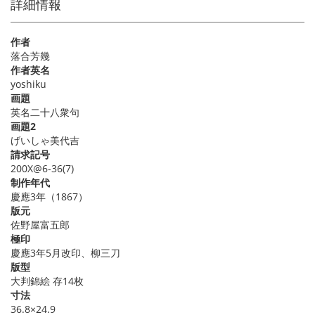
詳細情報
作者
落合芳幾
作者英名
yoshiku
画題
英名二十八衆句
画題2
げいしゃ美代吉
請求記号
200X@6-36(7)
制作年代
慶應3年（1867）
版元
佐野屋富五郎
極印
慶應3年5月改印、柳三刀
版型
大判錦絵 存14枚
寸法
36.8×24.9