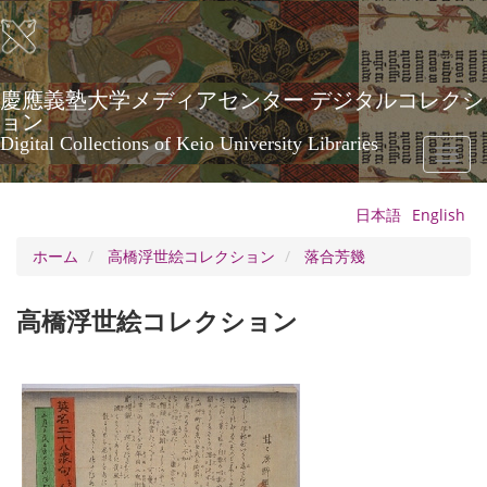
メ
イ
ン
コ
ン
慶應義塾大学メディアセンター デジタルコレクシ
テ
ョン
ン
Digital Collections of Keio University Libraries
Toggl
ツ
naviga
に
移
日本語
English
動
ホーム
高橋浮世絵コレクション
落合芳幾
高橋浮世絵コレクション