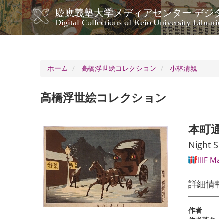
メ
慶應義塾大学メディアセンター デジ
イ
メ
Digital Collections of Keio University Librari
ン
イ
コ
ン
ン
ナ
テ
ン
ビ
ホーム
高橋浮世絵コレクション
小林清親
ツ
ゲ
に
ー
移
高橋浮世絵コレクション
シ
動
ョ
ン
本町
Night 
IIIF M
詳細情
作者