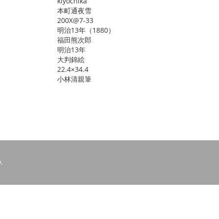
kiyochika
本町通夜雪
200X@7-33
明治13年（1880）
福田熊次郎
明治13年
大判錦絵
22.4×34.4
小林清親筆
.