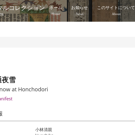
タルコレクション
ホーム
お知らせ
このサイトについ
es
Home
News
About
通夜雪
Snow at Honchodori
anifest
報
小林清親